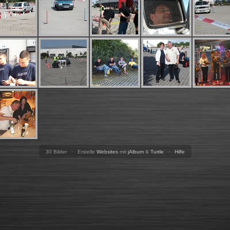
30 Bilder · Erstelle
Websites
mit
jAlbum
&
Turtle
·
Hilfe