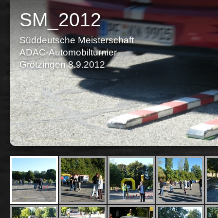
SM_2012
Süddeutsche Meisterschaft
ADAC-Automobilturnier
Grötzingen 8.9.2012